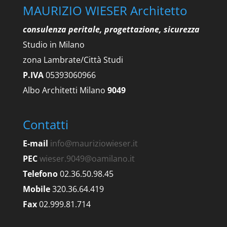
MAURIZIO WIESER Architetto
consulenza peritale, progettazione, sicurezza
Studio in Milano
zona Lambrate/Città Studi
P.IVA
05393060966
Albo Architetti Milano
9049
Contatti
E-mail
info@mauriziowieser.it
PEC
wieser.9049@oamilano.it
Telefono
02.36.50.98.45
Mobile
320.36.64.419
Fax
02.999.81.714