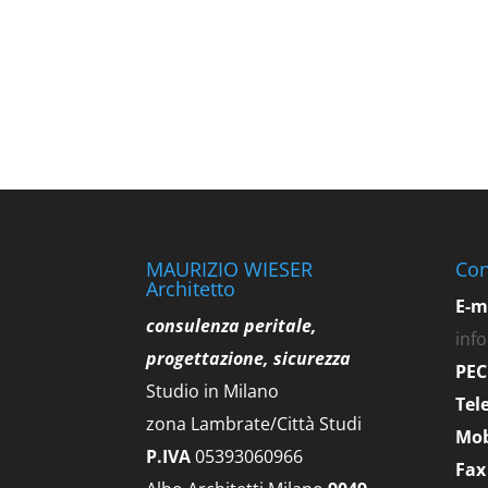
MAURIZIO WIESER
Con
Architetto
E-m
consulenza peritale,
inf
progettazione, sicurezza
PEC
Studio in Milano
Tel
zona Lambrate/Città Studi
Mob
P.IVA
05393060966
Fax