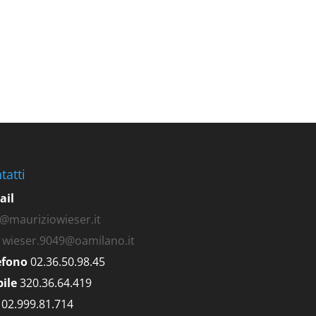
tatti
ail
o@mauriziowieser.it
wieser.9049@oamilano.it
efono
02.36.50.98.45
ile
320.36.64.419
02.999.81.714