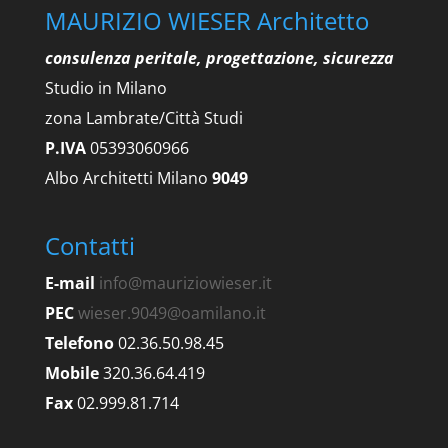
MAURIZIO WIESER Architetto
consulenza peritale, progettazione, sicurezza
Studio in Milano
zona Lambrate/Città Studi
P.IVA
05393060966
Albo Architetti Milano
9049
Contatti
E-mail
info@mauriziowieser.it
PEC
wieser.9049@oamilano.it
Telefono
02.36.50.98.45
Mobile
320.36.64.419
Fax
02.999.81.714