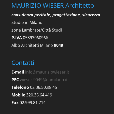
MAURIZIO WIESER Architetto
consulenza peritale, progettazione, sicurezza
Studio in Milano
zona Lambrate/Città Studi
P.IVA
05393060966
Albo Architetti Milano
9049
Contatti
E-mail
info@mauriziowieser.it
PEC
wieser.9049@oamilano.it
Telefono
02.36.50.98.45
Mobile
320.36.64.419
Fax
02.999.81.714