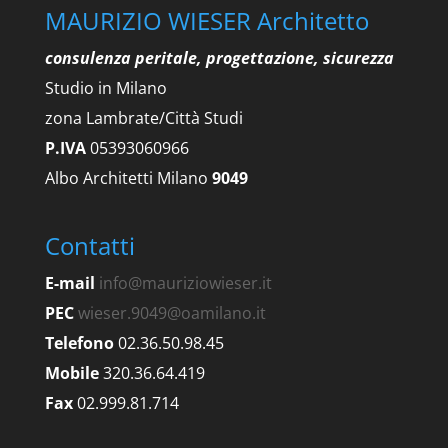
MAURIZIO WIESER Architetto
consulenza peritale, progettazione, sicurezza
Studio in Milano
zona Lambrate/Città Studi
P.IVA
05393060966
Albo Architetti Milano
9049
Contatti
E-mail
info@mauriziowieser.it
PEC
wieser.9049@oamilano.it
Telefono
02.36.50.98.45
Mobile
320.36.64.419
Fax
02.999.81.714