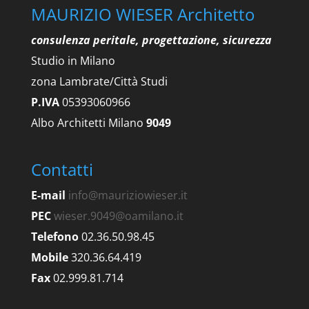
MAURIZIO WIESER Architetto
consulenza peritale, progettazione, sicurezza
Studio in Milano
zona Lambrate/Città Studi
P.IVA
05393060966
Albo Architetti Milano
9049
Contatti
E-mail
info@mauriziowieser.it
PEC
wieser.9049@oamilano.it
Telefono
02.36.50.98.45
Mobile
320.36.64.419
Fax
02.999.81.714