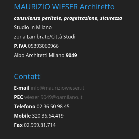
MAURIZIO WIESER Architetto
consulenza peritale, progettazione, sicurezza
Studio in Milano
zona Lambrate/Città Studi
P.IVA
05393060966
Albo Architetti Milano
9049
Contatti
E-mail
info@mauriziowieser.it
PEC
wieser.9049@oamilano.it
Telefono
02.36.50.98.45
Mobile
320.36.64.419
Fax
02.999.81.714