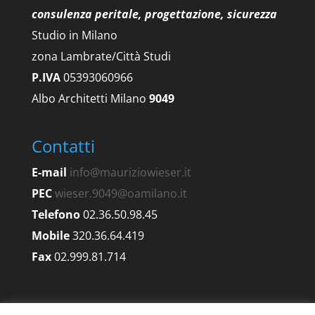
consulenza peritale, progettazione, sicurezza
Studio in Milano
zona Lambrate/Città Studi
P.IVA
05393060966
Albo Architetti Milano
9049
Contatti
E-mail
info@mauriziowieser.it
PEC
wieser.9049@oamilano.it
Telefono
02.36.50.98.45
Mobile
320.36.64.419
Fax
02.999.81.714