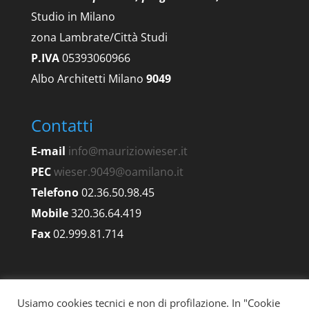
Studio in Milano
zona Lambrate/Città Studi
P.IVA
05393060966
Albo Architetti Milano
9049
Contatti
E-mail
info@mauriziowieser.it
PEC
wieser.9049@oamilano.it
Telefono
02.36.50.98.45
Mobile
320.36.64.419
Fax
02.999.81.714
Usiamo cookies tecnici e non di profilazione. In "Cookie