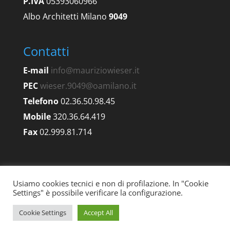
P.IVA
05393060966
Albo Architetti Milano
9049
Contatti
E-mail
info@mauriziowieser.it
PEC
wieser.9049@oamilano.it
Telefono
02.36.50.98.45
Mobile
320.36.64.419
Fax
02.999.81.714
Usiamo cookies tecnici e non di profilazione. In "Cookie
Settings" è possibile verificare la configurazione.
Cookie Settings
Accept All